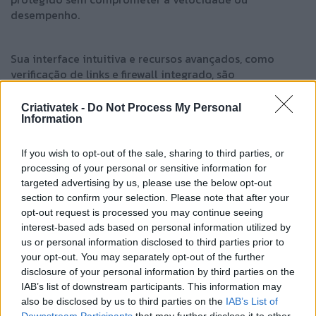
desempenho.
Sua interface intuitiva e recursos avançados, como
verificação de links e firewall integrado, são
complementos perfeitos para uma experiência online
segura. Seja para navegação diária, transações bancárias
Criativatek -
Do Not Process My Personal
ou compras online, o Kaspersky é a sua defesa confiável
Information
em um mundo digital cada vez mais arriscado.
If you wish to opt-out of the sale, sharing to third parties, or
processing of your personal or sensitive information for
Faça o download gratuito do Kaspersky agora e
targeted advertising by us, please use the below opt-out
experimente a diferença de ter a melhor proteção
section to confirm your selection. Please note that after your
disponível online.
opt-out request is processed you may continue seeing
interest-based ads based on personal information utilized by
us or personal information disclosed to third parties prior to
your opt-out. You may separately opt-out of the further
disclosure of your personal information by third parties on the
Oficial Links
IAB’s list of downstream participants. This information may
also be disclosed by us to third parties on the
IAB’s List of