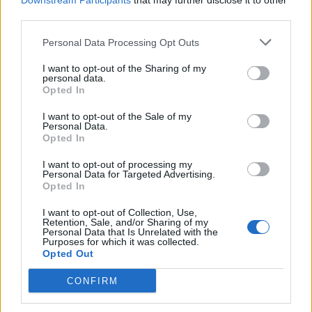
Downstream Participants
that may further disclose it to other
Oficial Website
third parties.
https://www.kaspersky.com/downloads/free-antivirus
Personal Data Processing Opt Outs
I want to opt-out of the Sharing of my
personal data.
Opted In
Kaspersky Free Antivirus Screenshots
I want to opt-out of the Sale of my
Personal Data.
Opted In
I want to opt-out of processing my
Personal Data for Targeted Advertising.
Opted In
I want to opt-out of Collection, Use,
Retention, Sale, and/or Sharing of my
Personal Data that Is Unrelated with the
Purposes for which it was collected.
Opted Out
CONFIRM