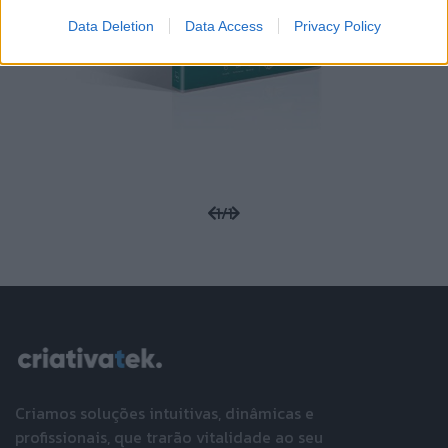
Data Deletion
Data Access
Privacy Policy
1
/
1
Criamos soluções intuitivas, dinâmicas e
profissionais, que trarão vitalidade ao seu